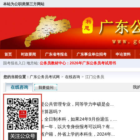
本站为公职类第三方网站
首页
时政要闻
广东省考报名
广东事业单位招考
申论资料
国考报名入口
地方站:
公务员教材中心：2026年广东公务员考试用书
您的当前位置：
广东公务员考试网
>
在线咨询
>
江门公务员
在线咨询
我
我要提问
比如我本科专业是公共管理专业，同等学力申硕是会...
参加笔试可以带计算器吗？
大学毕业后入伍，全日制本科，如果24年9月份退伍，...
广东专升本在读第一年，以大专身份报考可以吗？有...
请问老师我是外省户籍，外省上学的本科生，2024年...